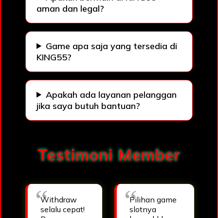
aman dan legal?
Game apa saja yang tersedia di
KING55?
Apakah ada layanan pelanggan
jika saya butuh bantuan?
Testimoni Member
Withdraw
Pilihan game
selalu cepat!
slotnya