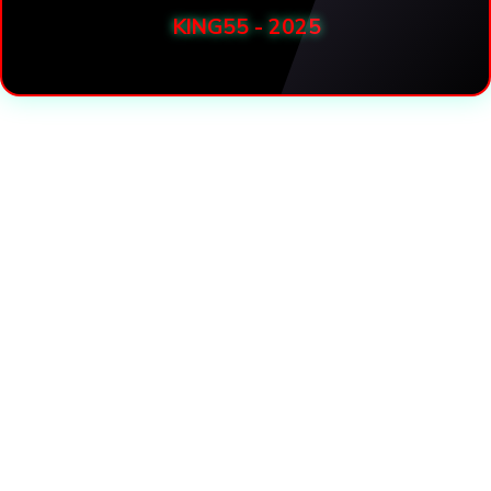
KING55 - 2025