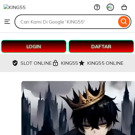
KING55
Skip
to
Search
Browse
ontent
for
items
or
shops
LOGIN
DAFTAR
SLOT ONLINE
KING55
KING55 ONLINE