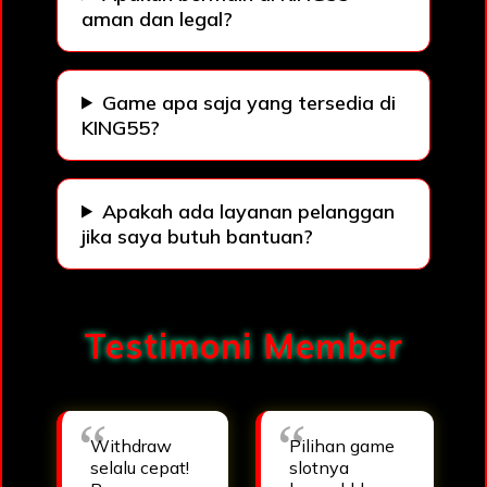
aman dan legal?
Game apa saja yang tersedia di
KING55?
Apakah ada layanan pelanggan
jika saya butuh bantuan?
Testimoni Member
Withdraw
Pilihan game
selalu cepat!
slotnya