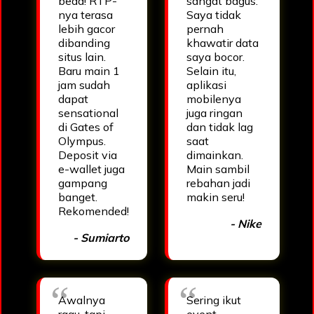
beda! RTP-
sangat bagus.
nya terasa
Saya tidak
lebih gacor
pernah
dibanding
khawatir data
situs lain.
saya bocor.
Baru main 1
Selain itu,
jam sudah
aplikasi
dapat
mobilenya
sensational
juga ringan
di Gates of
dan tidak lag
Olympus.
saat
Deposit via
dimainkan.
e-wallet juga
Main sambil
gampang
rebahan jadi
banget.
makin seru!
Rekomended!
- Nike
- Sumiarto
Awalnya
Sering ikut
ragu, tapi
event