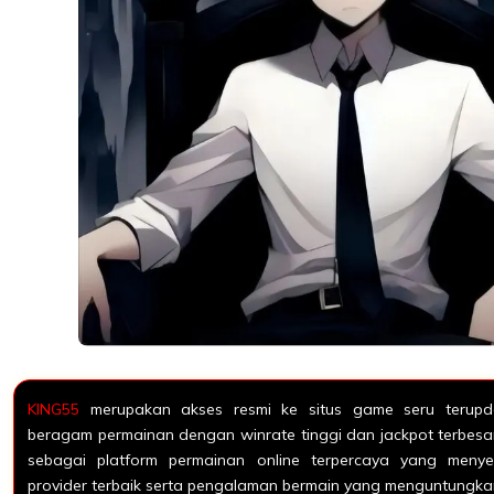
KING55
merupakan akses resmi ke situs game seru terupd
beragam permainan dengan winrate tinggi dan jackpot terbesar
sebagai platform permainan online terpercaya yang meny
provider terbaik serta pengalaman bermain yang menguntungka