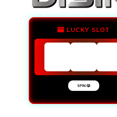
🎰 LUCKY SLOT
SPIN 🎲