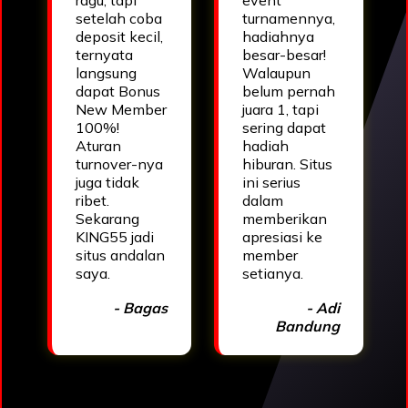
setelah coba
turnamennya,
deposit kecil,
hadiahnya
ternyata
besar-besar!
langsung
Walaupun
dapat Bonus
belum pernah
New Member
juara 1, tapi
100%!
sering dapat
Aturan
hadiah
turnover-nya
hiburan. Situs
juga tidak
ini serius
ribet.
dalam
Sekarang
memberikan
KING55 jadi
apresiasi ke
situs andalan
member
saya.
setianya.
- Bagas
- Adi
Bandung