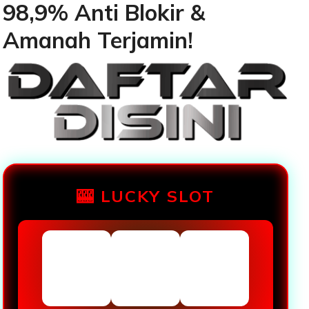
98,9% Anti Blokir &
Amanah Terjamin!
🎰 LUCKY SLOT