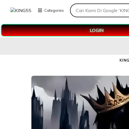
Skip
Search
to
KING55
Categories
for
Content
items
or
shops
LOGIN
KIN