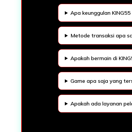
Apa keunggulan KING55 
Metode transaksi apa sa
Apakah bermain di KING
Game apa saja yang ter
Apakah ada layanan pel