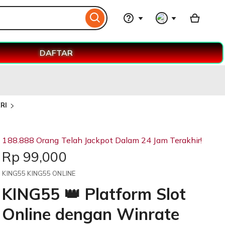
DAFTAR
RI
188.888 Orang Telah Jackpot Dalam 24 Jam Terakhir!
Price:
Rp 99,000
KING55 KING55 ONLINE
KING55 👑 Platform Slot
Online dengan Winrate