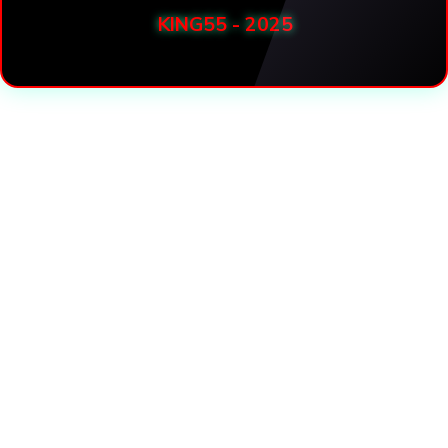
KING55 - 2025