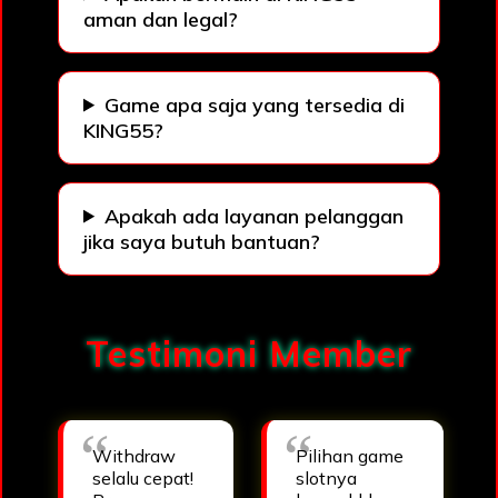
aman dan legal?
Game apa saja yang tersedia di
KING55?
Apakah ada layanan pelanggan
jika saya butuh bantuan?
Testimoni Member
Withdraw
Pilihan game
selalu cepat!
slotnya