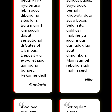
beda! RTP-
sangat bagus.
nya terasa
Saya tidak
lebih gacor
pernah
dibanding
khawatir data
situs lain.
saya bocor.
Baru main 1
Selain itu,
jam sudah
aplikasi
dapat
mobilenya
sensational
juga ringan
di Gates of
dan tidak lag
Olympus.
saat
Deposit via
dimainkan.
e-wallet juga
Main sambil
gampang
rebahan jadi
banget.
makin seru!
Rekomended!
- Nike
- Sumiarto
Awalnya
Sering ikut
ragu, tapi
event