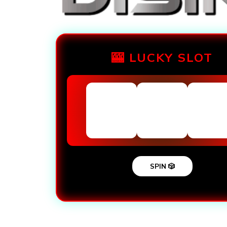
🎰 LUCKY SLOT
SPIN 🎲