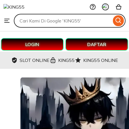
KING55
Skip
to
Search
Browse
ontent
for
items
or
shops
LOGIN
DAFTAR
SLOT ONLINE
KING55
KING55 ONLINE