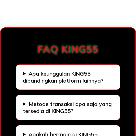
Loading...
FAQ KING55
Apa keunggulan KING55
dibandingkan platform lainnya?
Metode transaksi apa saja yang
tersedia di KING55?
Apakah bermain di KING55