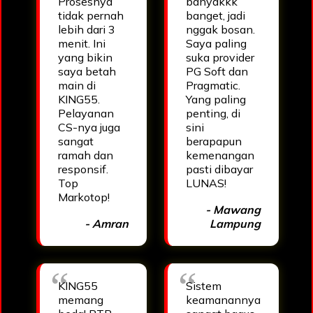
Prosesnya
banyakkk
tidak pernah
banget, jadi
lebih dari 3
nggak bosan.
menit. Ini
Saya paling
yang bikin
suka provider
saya betah
PG Soft dan
main di
Pragmatic.
KING55.
Yang paling
Pelayanan
penting, di
CS-nya juga
sini
sangat
berapapun
ramah dan
kemenangan
responsif.
pasti dibayar
Top
LUNAS!
Markotop!
- Mawang
- Amran
Lampung
KING55
Sistem
memang
keamanannya