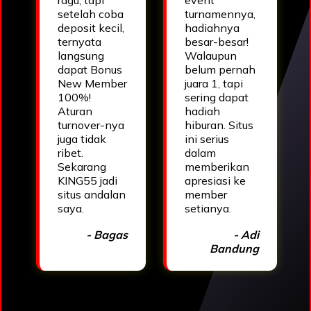
setelah coba
turnamennya,
deposit kecil,
hadiahnya
ternyata
besar-besar!
langsung
Walaupun
dapat Bonus
belum pernah
New Member
juara 1, tapi
100%!
sering dapat
Aturan
hadiah
turnover-nya
hiburan. Situs
juga tidak
ini serius
ribet.
dalam
Sekarang
memberikan
KING55 jadi
apresiasi ke
situs andalan
member
saya.
setianya.
- Bagas
- Adi
Bandung