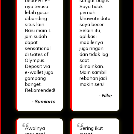
beda! RTP-
sangat bagus.
nya terasa
Saya tidak
lebih gacor
pernah
dibanding
khawatir data
situs lain.
saya bocor.
Baru main 1
Selain itu,
jam sudah
aplikasi
dapat
mobilenya
sensational
juga ringan
di Gates of
dan tidak lag
Olympus.
saat
Deposit via
dimainkan.
e-wallet juga
Main sambil
gampang
rebahan jadi
banget.
makin seru!
Rekomended!
- Nike
- Sumiarto
Awalnya
Sering ikut
ragu, tapi
event