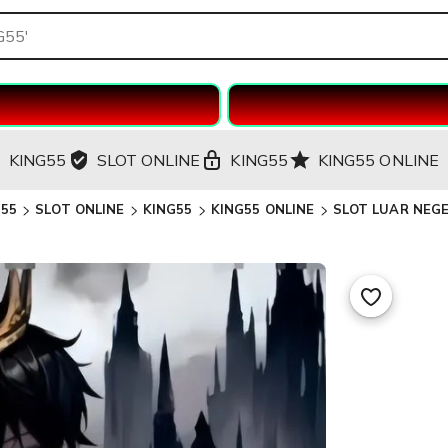
KING55
SLOT ONLINE
KING55
KING55 ONLINE
G55
SLOT ONLINE
KING55
KING55 ONLINE
SLOT LUAR NEGE