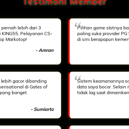
Testimoni Member
 pernah lebih dari 3
Pilihan game slotnya ba
di KING55. Pelayanan CS-
paling suka provider PG 
Top Markotop!
di sini berapapun keme
- Amran
ebih gacor dibanding
Sistem keamanannya san
sensational di Gates of
data saya bocor. Selain i
mpang banget.
tidak lag saat dimainkan
- Sumiarto