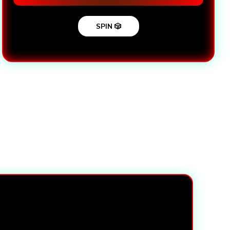
SPIN 🎲