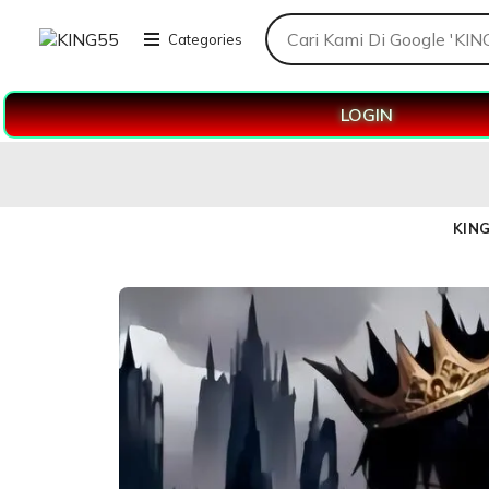
Skip
Search
to
KING55
Categories
for
Content
items
or
shops
LOGIN
KIN