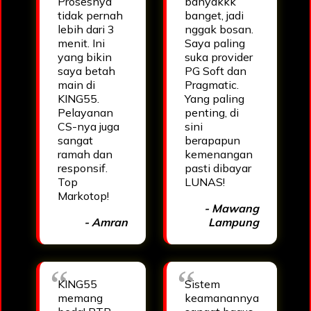
Prosesnya
banyakkk
tidak pernah
banget, jadi
lebih dari 3
nggak bosan.
menit. Ini
Saya paling
yang bikin
suka provider
saya betah
PG Soft dan
main di
Pragmatic.
KING55.
Yang paling
Pelayanan
penting, di
CS-nya juga
sini
sangat
berapapun
ramah dan
kemenangan
responsif.
pasti dibayar
Top
LUNAS!
Markotop!
- Mawang
- Amran
Lampung
KING55
Sistem
memang
keamanannya