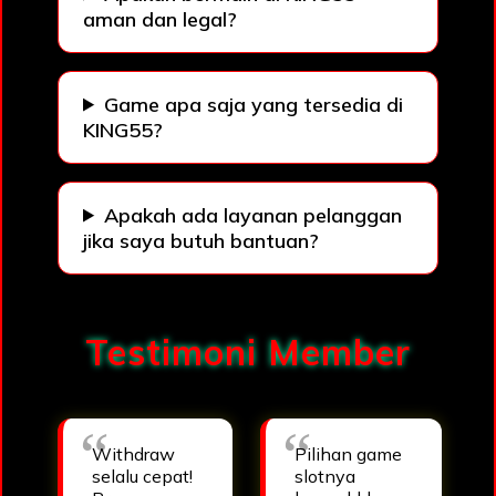
aman dan legal?
Game apa saja yang tersedia di
KING55?
Apakah ada layanan pelanggan
jika saya butuh bantuan?
Testimoni Member
Withdraw
Pilihan game
selalu cepat!
slotnya