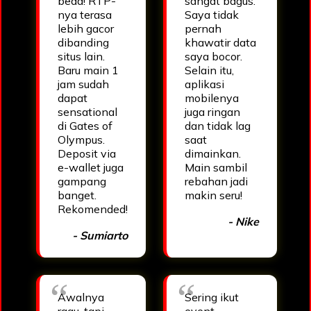
beda! RTP-
sangat bagus.
nya terasa
Saya tidak
lebih gacor
pernah
dibanding
khawatir data
situs lain.
saya bocor.
Baru main 1
Selain itu,
jam sudah
aplikasi
dapat
mobilenya
sensational
juga ringan
di Gates of
dan tidak lag
Olympus.
saat
Deposit via
dimainkan.
e-wallet juga
Main sambil
gampang
rebahan jadi
banget.
makin seru!
Rekomended!
- Nike
- Sumiarto
Awalnya
Sering ikut
ragu, tapi
event