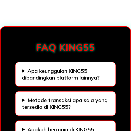
Loading...
FAQ KING55
Apa keunggulan KING55
dibandingkan platform lainnya?
Metode transaksi apa saja yang
tersedia di KING55?
Apakah bermain di KING55