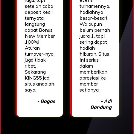
setelah coba
turnamennya,
deposit kecil,
hadiahnya
ternyata
besar-besar!
langsung
Walaupun
dapat Bonus
belum pernah
New Member
juara 1, tapi
100%!
sering dapat
Aturan
hadiah
turnover-nya
hiburan. Situs
juga tidak
ini serius
ribet.
dalam
Sekarang
memberikan
KING55 jadi
apresiasi ke
situs andalan
member
saya.
setianya.
- Bagas
- Adi
Bandung